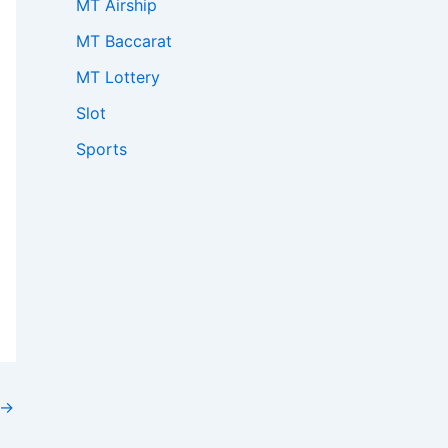
MT Airship
MT Baccarat
MT Lottery
Slot
Sports
→