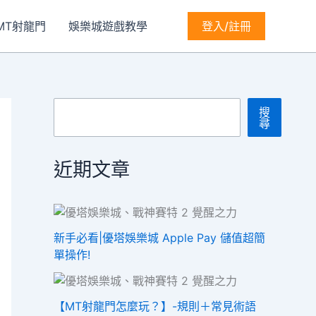
搜
MT射龍門
娛樂城遊戲教學
登入/註冊
尋
搜
尋
近期文章
新手必看|優塔娛樂城 Apple Pay 儲值超簡
單操作!
【MT射龍門怎麼玩？】-規則＋常見術語