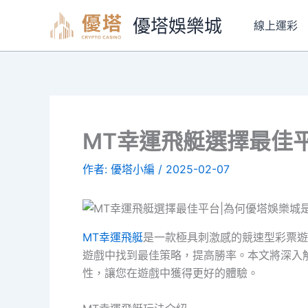
跳
優塔娛樂城
線上運彩
至
主
要
內
容
MT幸運飛艇選擇最佳
作者:
優塔小編
/
2025-02-07
MT幸運飛艇
是一款極具刺激感的競速型彩票遊
遊戲中找到最佳策略，提高勝率。本文將深入
性，讓您在遊戲中獲得更好的體驗。