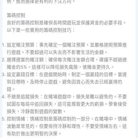
例，進而選擇更有利的下注方向。
籌碼控制
良好的籌碼控制是確保長時間遊玩並保護資金的必要手段。
以下是一些實用的籌碼控制技巧：
設定賭注預算：事先確定一個賭注預算，並嚴格按照預算進
行遊戲。不要超過可以失去而不影響生活的金額。
選擇適當的賭注額：確保每次賭注金額合理，建議不超過總
賭金的5%。這樣可以降低損失風險，使賭金更持久。
設定贏錢目標：在遊戲開始時，制定一個贏錢的目標。當達
到目標時，及時停止遊戲，避免因貪心而失去已經贏得的
錢。
不總是追蹤損失：在賭場遊戲中，損失是難以避免的。不要
試圖在每局中追回損失，這可能導致更大的虧損。學會接受
損失，冷靜面對遊戲的變數。
控制情緒：情緒控制是籌碼控制的一部分。在賭場中，情緒
波動是常見的，但要保持冷靜和理性，不要受情緒左右，這
有助於做出更明智的決策。