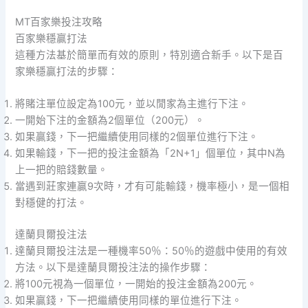
MT百家樂投注攻略
百家樂穩贏打法
這種方法基於簡單而有效的原則，特別適合新手。以下是百
家樂穩贏打法的步驟：
將賭注單位設定為100元，並以閒家為主進行下注。
一開始下注的金額為2個單位（200元）。
如果贏錢，下一把繼續使用同樣的2個單位進行下注。
如果輸錢，下一把的投注金額為「2N+1」個單位，其中N為
上一把的賠錢數量。
當遇到莊家連贏9次時，才有可能輸錢，機率極小，是一個相
對穩健的打法。
達蘭貝爾投注法
達蘭貝爾投注法是一種機率50％：50％的遊戲中使用的有效
方法。以下是達蘭貝爾投注法的操作步驟：
將100元視為一個單位，一開始的投注金額為200元。
如果贏錢，下一把繼續使用同樣的單位進行下注。