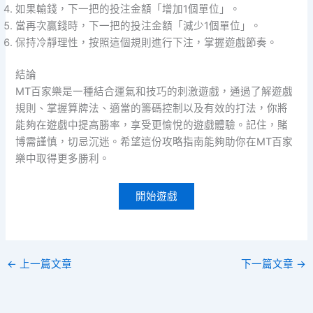
如果輸錢，下一把的投注金額「增加1個單位」。
當再次贏錢時，下一把的投注金額「減少1個單位」。
保持冷靜理性，按照這個規則進行下注，掌握遊戲節奏。
結論
MT百家樂是一種結合運氣和技巧的刺激遊戲，通過了解遊戲
規則、掌握算牌法、適當的籌碼控制以及有效的打法，你將
能夠在遊戲中提高勝率，享受更愉悅的遊戲體驗。記住，賭
博需謹慎，切忌沉迷。希望這份攻略指南能夠助你在MT百家
樂中取得更多勝利。
開始遊戲
←
上一篇文章
下一篇文章
→