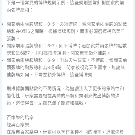
下是一個常見的博牌規則示例，這些規則通常針對閒家的前
兩張牌總和：
閒家前兩張牌總和：0-5，必須博牌；當閒家前兩張牌的點數
總和在0到5之間時，根據博牌規則，閒家必須選擇補充第三
張牌。
閒家前兩張牌總和：6-7，則不博牌；若閒家前兩張牌的點數
總和是6或7，則根據博牌規則，閒家無需額外補牌。
閒家前兩張牌總和：8-9，則為天生贏家，不博牌；當閒家前
兩張牌的點數總和為8或9時，閒家被視為天生贏家，無論其
他牌局如何，不需要額外博牌。這些博牌規
則根據牌面點數的不同情況，為遊戲注入了更多的策略性和
變化性。玩家需要根據具體的局勢和規則來做出博牌的決
策，這使得每一局都充滿了期待和挑戰。
百家樂的賠率
經典百家樂
在​​經典百家樂中，玩家可以享有各種不同的賠率，這取決於